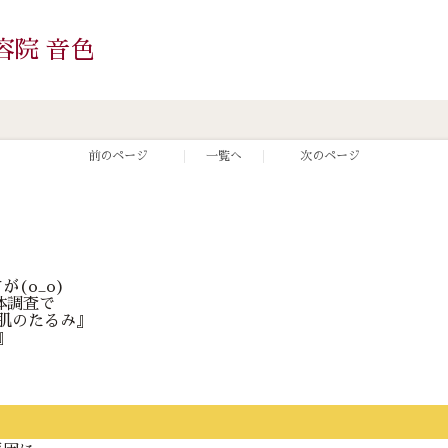
容院 音色
前のページ
一覧へ
次のページ
(o_o)
体調査で
肌のたるみ』
』