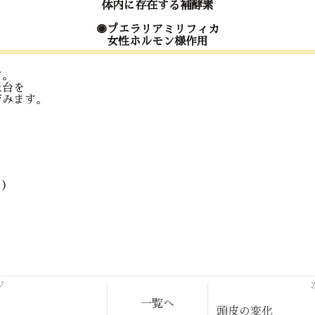
体内に存在する補酵素
◉プエラリアミリフィカ
女性ホルモン様作用
す。
土台を
育みます。
 )
ジ
一覧へ
頭皮の変化