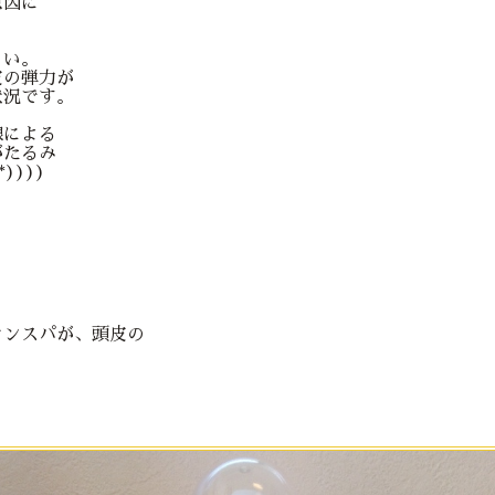
原因に
と
さい。
皮の弾力が
状況です。
線による
がたるみ
))))
オンスパが、頭皮の